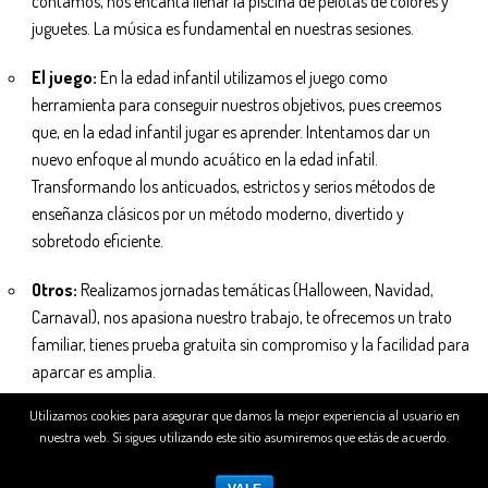
contamos, nos encanta llenar la piscina de pelotas de colores y
juguetes. La música es fundamental en nuestras sesiones.
El juego:
En la edad infantil utilizamos el juego como
herramienta para conseguir nuestros objetivos, pues creemos
que, en la edad infantil jugar es aprender. Intentamos dar un
nuevo enfoque al mundo acuático en la edad infatil.
Transformando los anticuados, estrictos y serios métodos de
enseñanza clásicos por un método moderno, divertido y
sobretodo eficiente.
Otros:
Realizamos jornadas temáticas (Halloween, Navidad,
Carnaval), nos apasiona nuestro trabajo, te ofrecemos un trato
familiar, tienes prueba gratuita sin compromiso y la facilidad para
aparcar es amplia.
Utilizamos cookies para asegurar que damos la mejor experiencia al usuario en
nuestra web. Si sigues utilizando este sitio asumiremos que estás de acuerdo.
Kindergarten Education Theme Design & Developed By
BuywpTemplate