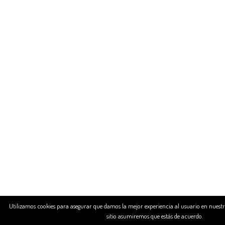
Utilizamos cookies para asegurar que damos la mejor experiencia al usuario en nuestra 
sitio asumiremos que estás de acuerdo.